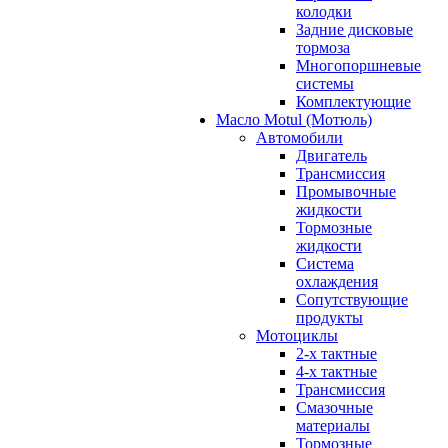
колодки
Задние дисковые
тормоза
Многопоршневые
системы
Комплектующие
Масло Motul (Мотюль)
Автомобили
Двигатель
Трансмиссия
Промывочные
жидкости
Тормозные
жидкости
Система
охлаждения
Сопутствующие
продукты
Мотоциклы
2-х тактные
4-х тактные
Трансмиссия
Смазочные
материалы
Тормозные