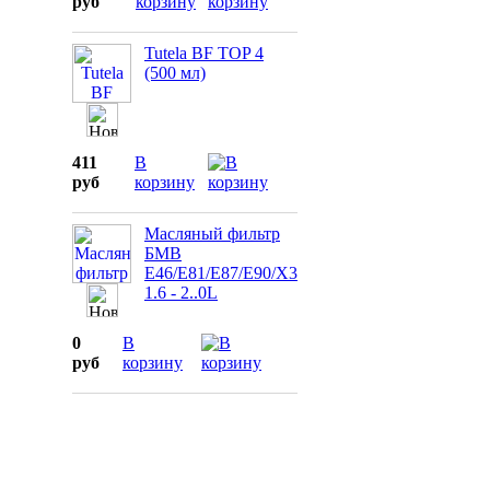
руб
корзину
Tutela BF TOP 4
(500 мл)
411
В
руб
корзину
Масляный фильтр
БМВ
E46/E81/E87/E90/X3
1.6 - 2..0L
0
В
руб
корзину