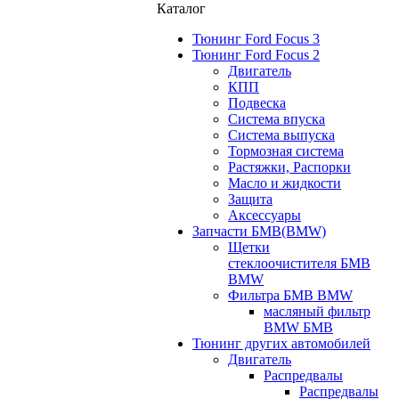
Каталог
Тюнинг Ford Focus 3
Тюнинг Ford Focus 2
Двигатель
КПП
Подвеска
Система впуска
Система выпуска
Тормозная система
Растяжки, Распорки
Масло и жидкости
Защита
Аксессуары
Запчасти БМВ(BMW)
Щетки
стеклоочистителя БМВ
BMW
Фильтра БМВ BMW
масляный фильтр
BMW БМВ
Тюнинг других автомобилей
Двигатель
Распредвалы
Распредвалы