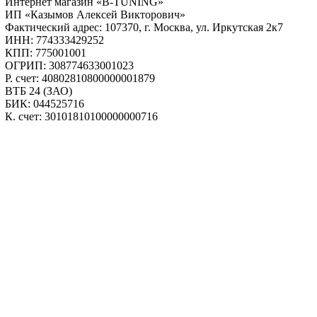
Интернет магазин «B-TUNING»
ИП «Казымов Алексей Викторович»
Фактический адрес: 107370, г. Москва, ул. Иркутская 2к7
ИНН: 774333429252
КПП: 775001001
ОГРИП: 308774633001023
Р. счет: 40802810800000001879
ВТБ 24 (ЗАО)
БИК: 044525716
К. счет: 30101810100000000716