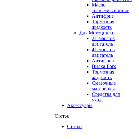
Масло
трансмиссионное
Антифриз
Тормозная
жидкость
Для Мотоцикла
2Т масло в
двигатель
4Т масло в
двигатель
Антифриз
Вилка-Fork
Тормозная
жидкость
Смазочные
материалы
Средства для
ухода
Аксессуары
Статьи
Статьи