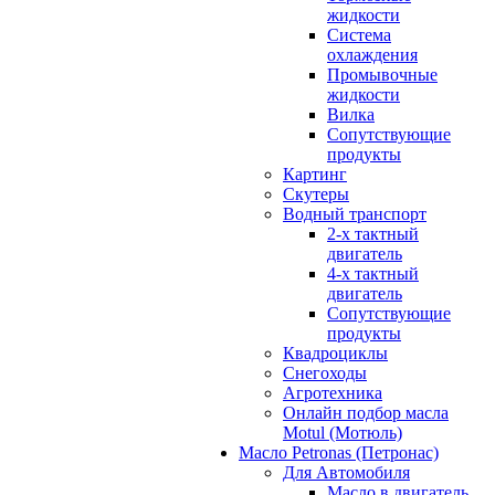
жидкости
Система
охлаждения
Промывочные
жидкости
Вилка
Сопутствующие
продукты
Картинг
Скутеры
Водный транспорт
2-х тактный
двигатель
4-х тактный
двигатель
Сопутствующие
продукты
Квадроциклы
Снегоходы
Агротехника
Онлайн подбор масла
Motul (Мотюль)
Масло Petronas (Петронас)
Для Автомобиля
Масло в двигатель