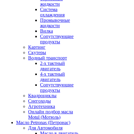
жидкости
Система
охлаждения
Промывочные
жидкости
Вилка
Сопутствующие
продукты
Картинг
Скутеры
Водный транспорт
2-х тактный
двигатель
4-х тактный
двигатель
Сопутствующие
продукты
Квадроциклы
Снегоходы
Агротехника
Онлайн подбор масла
Motul (Мотюль)
Масло Petronas (Петронас)
Для Автомобиля
Масло в двигатель