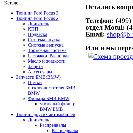
Каталог
Остались вопр
Тюнинг Ford Focus 3
Тюнинг Ford Focus 2
Телефон:
(499)
Двигатель
отдел Motul:
(4
КПП
Email:
shop@b-t
Подвеска
Система впуска
Система выпуска
Или и мы пере
Тормозная система
Растяжки, Распорки
Масло и жидкости
Защита
Аксессуары
Запчасти БМВ(BMW)
Щетки
стеклоочистителя БМВ
BMW
Фильтра БМВ BMW
масляный фильтр
BMW БМВ
Тюнинг других автомобилей
Двигатель
Распредвалы
Распредвалы