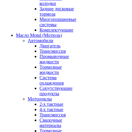
колодки
Задние дисковые
тормоза
Многопоршневые
системы
Комплектующие
Масло Motul (Мотюль)
Автомобили
Двигатель
Трансмиссия
Промывочные
жидкости
Тормозные
жидкости
Система
охлаждения
Сопутствующие
продукты
Мотоциклы
2-х тактные
4-х тактные
Трансмиссия
Смазочные
материалы
Тормозные